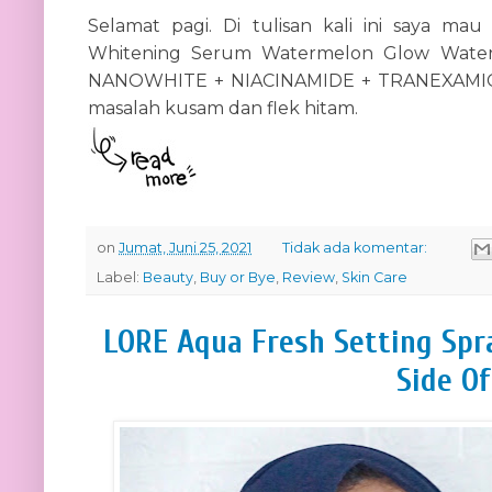
Selamat pagi. Di tulisan kali ini saya ma
Whitening Serum Watermelon Glow Water
NANOWHITE + NIACINAMIDE + TRANEXAMIC
masalah kusam dan flek hitam.
on
Jumat, Juni 25, 2021
Tidak ada komentar:
Label:
Beauty
,
Buy or Bye
,
Review
,
Skin Care
LORE Aqua Fresh Setting Spr
Side Of