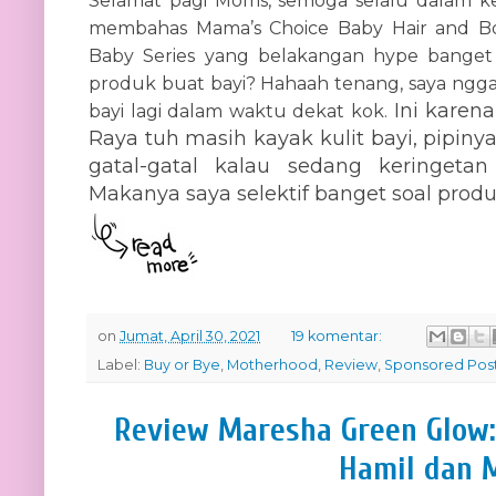
Selamat pagi Moms, semoga selalu dalam kea
membahas Mama’s Choice Baby Hair and Bo
Baby Series yang belakangan hype banget
produk buat bayi? Hahaah tenang, saya ngg
Ini karena
bayi lagi dalam waktu dekat kok.
Raya tuh masih kayak kulit bayi, pipin
gatal-gatal kalau sedang keringeta
Makanya saya selektif banget soal prod
on
Jumat, April 30, 2021
19 komentar:
Label:
Buy or Bye
,
Motherhood
,
Review
,
Sponsored Pos
Review Maresha Green Glow:
Hamil dan 