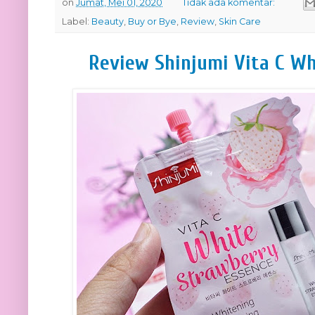
on
Jumat, Mei 01, 2020
Tidak ada komentar:
Label:
Beauty
,
Buy or Bye
,
Review
,
Skin Care
Review Shinjumi Vita C W