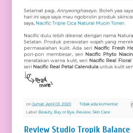
Selamat pagi,
Annyeonghaseyo
.. Boleh yaa sa
hari ini saya saya mau ngobrolin produk
skinca
saya,
Nacific Triple Cica Natural Mucin Toner
.
Nacific dulu lebih dikenal dengan nama Natura
Selatan. Produk perawatan wajah yang mereka 
permasalahan kulit. Ada seri
Nacific Fresh H
pori-pori membesar, seri
Nacific Phyto Niaci
meratakan warna kulit, seri
Nacific Real Floral
seri
Nacific Real Petal Calendula
untuk kulit sens
on
Jumat, April 03, 2020
Tidak ada komentar:
Label:
Beauty
,
Buy or Bye
,
Review
,
Skin Care
Review Studio Tropik Balance 