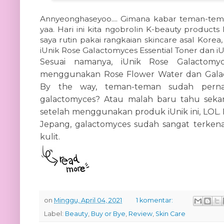
Annyeonghaseyoo.... Gimana kabar teman-te
yaa. Hari ini kita ngobrolin K-beauty products
saya rutin pakai rangkaian skincare asal Korea
iUnik Rose Galactomyces Essential Toner dan 
Sesuai namanya, iUnik Rose Galactomy
menggunakan Rose Flower Water dan Galact
By the way, teman-teman sudah perna
galactomyces? Atau malah baru tahu seka
setelah menggunakan produk iUnik ini, LOL. 
Jepang, galactomyces sudah sangat terkena
kulit.
on
Minggu, April 04, 2021
1 komentar:
Label:
Beauty
,
Buy or Bye
,
Review
,
Skin Care