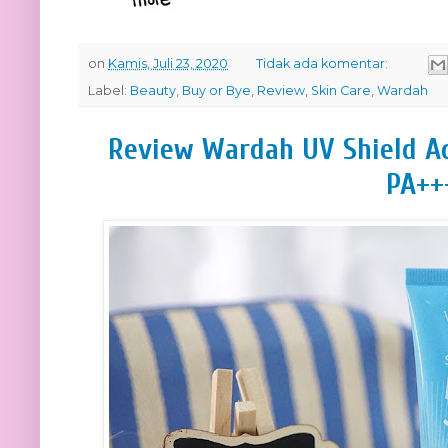
on
Kamis, Juli 23, 2020
Tidak ada komentar:
Label:
Beauty
,
Buy or Bye
,
Review
,
Skin Care
,
Wardah
Review Wardah UV Shield A
PA++