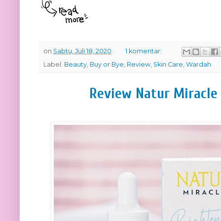
on
Sabtu, Juli 18, 2020
1 komentar:
Label:
Beauty
,
Buy or Bye
,
Review
,
Skin Care
,
Wardah
Review Natur Miracle