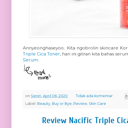
Annyeonghaseyoo.. Kita ngobrolin skincare Kor
Triple Cica Toner
, hari ini giliran kita bahas ser
Serum
.
on
Senin, April 06, 2020
Tidak ada komentar:
Label:
Beauty
,
Buy or Bye
,
Review
,
Skin Care
Review Nacific Triple Ci