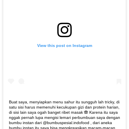
View this post on Instagram
Buat saya, menyiapkan menu sahur itu sungguh lah tricky, di
satu sisi harus memenuhi kecukupan gizi dan protein harian,
di sisi lain saya ogah banget ribet masak 🙈 Karena itu saya
nggak pernah lupa mengisi lemari perbumbuan saya dengan
bumbu instan dari @bumbuspesial.indofood , dari aneka
bumbu instan itu saya bisa mengkreasikan macam-macan