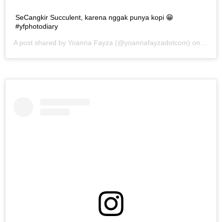
SeCangkir Succulent, karena nggak punya kopi 😁
#yfphotodiary
A post shared by
Yoanna Fayza
(@yoannafayzadotcom) on
Jun 2