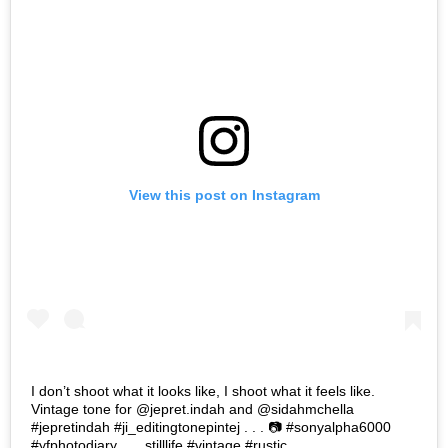
View this post on Instagram
I don’t shoot what it looks like, I shoot what it feels like.
Vintage tone for @jepret.indah and @sidahmchella
#jepretindah #ji_editingtonepintej . . . 📷 #sonyalpha6000
#yfphotodiary . . . stilllife #vintage #rustic