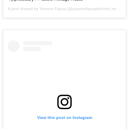
A post shared by
Yoanna Fayza
(@yoannafayzadotcom) on
Aug 1
View this post on Instagram