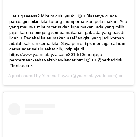
Haus gaeeess? Minum dulu yuuk.. 😊 • Biasanya cuaca
panas gini bikin kita kurang memperhatikan pola makan. Ada
yang maunya minum terus dan lupa makan, ada yang milih
jajan karena bingung semua makanan gak ada yang pas di
lidah. • Padahal kalau makan asal2an gitu yang jadi korban
adalah saluran cerna kita. Saya punya tips menjaga saluran
cerna agar selalu sehat nih, intip aja di
https://www.yoannafayza.com/2018/10/menjaga-
pencernaan-sehat-aktivitas-lancar.html 😊 • • @herbadrink
#herbadrink
A post shared by
Yoanna Fayza
(@yoannafayzadotcom) on
Oct 1