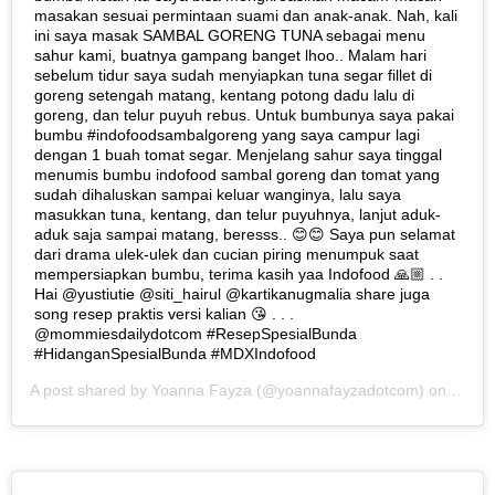
masakan sesuai permintaan suami dan anak-anak. Nah, kali
ini saya masak SAMBAL GORENG TUNA sebagai menu
sahur kami, buatnya gampang banget lhoo.. Malam hari
sebelum tidur saya sudah menyiapkan tuna segar fillet di
goreng setengah matang, kentang potong dadu lalu di
goreng, dan telur puyuh rebus. Untuk bumbunya saya pakai
bumbu #indofoodsambalgoreng yang saya campur lagi
dengan 1 buah tomat segar. Menjelang sahur saya tinggal
menumis bumbu indofood sambal goreng dan tomat yang
sudah dihaluskan sampai keluar wanginya, lalu saya
masukkan tuna, kentang, dan telur puyuhnya, lanjut aduk-
aduk saja sampai matang, beresss.. 😊😊 Saya pun selamat
dari drama ulek-ulek dan cucian piring menumpuk saat
mempersiapkan bumbu, terima kasih yaa Indofood 🙏🏼 . .
Hai @yustiutie @siti_hairul @kartikanugmalia share juga
song resep praktis versi kalian 😘 . . .
@mommiesdailydotcom #ResepSpesialBunda
#HidanganSpesialBunda #MDXIndofood
A post shared by
Yoanna Fayza
(@yoannafayzadotcom) on
Jun 6