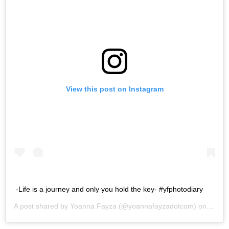
View this post on Instagram
-Life is a journey and only you hold the key- #yfphotodiary
A post shared by
Yoanna Fayza
(@yoannafayzadotcom) on
Jun 2