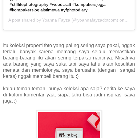
#stilllifephotography #woodcraft #kompakersjogja
#kompakersjogjaistimewa #yfphotodiary
A post shared by
Yoanna Fayza
(@yoannafayzadotcom) on
May 1
Itu koleksi properti foto yang paling sering saya pakai, nggak
terlalu banyak karena memang saya selalu memastikan
barang-barang itu akan sering terpakai nantinya. Misalnya
ada barang yang saya suka tapi saya tahu akan kesulitan
menata dan memfotonya, saya berusaha (dengan sangat
keras) nggak membeli barang itu :)
kalau teman-teman, punya koleksi apa saja? cerita ke saya
di kolom komentar yaa, siapa tahu bisa jadi inspirasi saya
juga :)