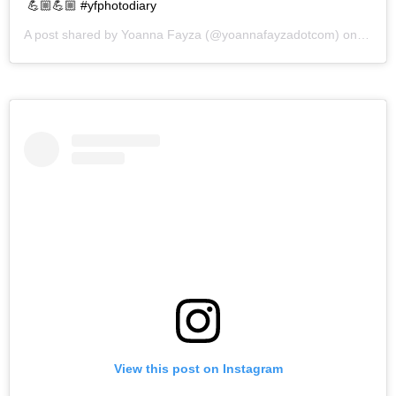
💪🏼💪🏼 #yfphotodiary
A post shared by
Yoanna Fayza
(@yoannafayzadotcom) on
May 3
View this post on Instagram