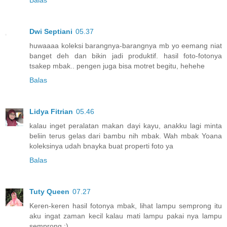
Balas
Dwi Septiani
05.37
huwaaaa koleksi barangnya-barangnya mb yo eemang niat
banget deh dan bikin jadi produktif. hasil foto-fotonya
tsakep mbak.. pengen juga bisa motret begitu, hehehe
Balas
Lidya Fitrian
05.46
kalau inget peralatan makan dayi kayu, anakku lagi minta
beliin terus gelas dari bambu nih mbak. Wah mbak Yoana
koleksinya udah bnayka buat properti foto ya
Balas
Tuty Queen
07.27
Keren-keren hasil fotonya mbak, lihat lampu semprong itu
aku ingat zaman kecil kalau mati lampu pakai nya lampu
semprong :)