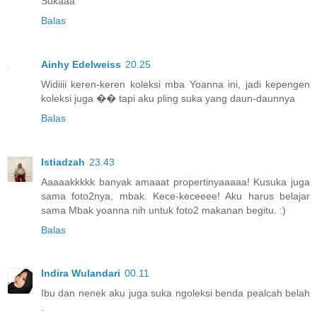
Sukaaa
Balas
Ainhy Edelweiss
20.25
Widiiii keren-keren koleksi mba Yoanna ini, jadi kepengen
koleksi juga �� tapi aku pling suka yang daun-daunnya
Balas
Istiadzah
23.43
Aaaaakkkkk banyak amaaat propertinyaaaaa! Kusuka juga
sama foto2nya, mbak. Kece-keceeee! Aku harus belajar
sama Mbak yoanna nih untuk foto2 makanan begitu. :)
Balas
Indira Wulandari
00.11
Ibu dan nenek aku juga suka ngoleksi benda pealcah belah
.