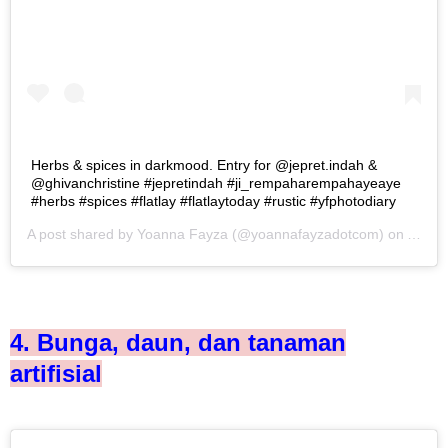
Herbs & spices in darkmood. Entry for @jepret.indah &
@ghivanchristine #jepretindah #ji_rempaharempahayeaye
#herbs #spices #flatlay #flatlaytoday #rustic #yfphotodiary
A post shared by
Yoanna Fayza
(@yoannafayzadotcom) on
Apr 1
4. Bunga, daun, dan tanaman
artifisial