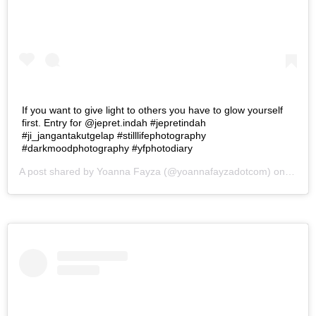
If you want to give light to others you have to glow yourself
first. Entry for @jepret.indah #jepretindah
#ji_jangantakutgelap #stilllifephotography
#darkmoodphotography #yfphotodiary
A post shared by
Yoanna Fayza
(@yoannafayzadotcom) on
May 2