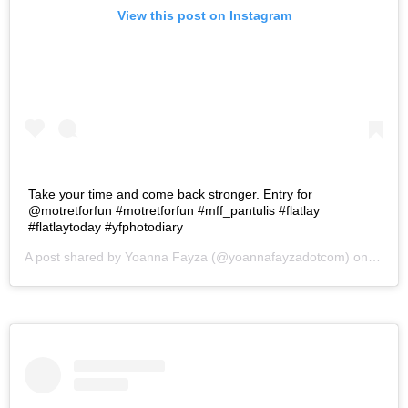
View this post on Instagram
Take your time and come back stronger. Entry for
@motretforfun #motretforfun #mff_pantulis #flatlay
#flatlaytoday #yfphotodiary
A post shared by
Yoanna Fayza
(@yoannafayzadotcom) on
May 3