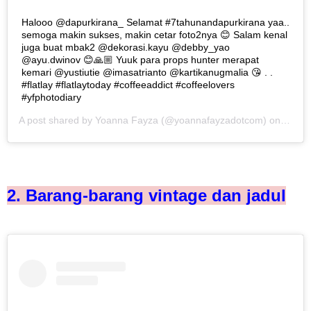
Halooo @dapurkirana_ Selamat #7tahunandapurkirana yaa..
semoga makin sukses, makin cetar foto2nya 😊 Salam kenal
juga buat mbak2 @dekorasi.kayu @debby_yao
@ayu.dwinov 😊🙏🏼 Yuuk para props hunter merapat
kemari @yustiutie @imasatrianto @kartikanugmalia 😘 . .
#flatlay #flatlaytoday #coffeeaddict #coffeelovers
#yfphotodiary
A post shared by
Yoanna Fayza
(@yoannafayzadotcom) on
May 1
2. Barang-barang vintage dan jadul