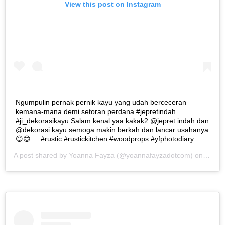
View this post on Instagram
Ngumpulin pernak pernik kayu yang udah berceceran
kemana-mana demi setoran perdana #jepretindah
#ji_dekorasikayu Salam kenal yaa kakak2 @jepret.indah dan
@dekorasi.kayu semoga makin berkah dan lancar usahanya
😊😊 . . #rustic #rustickitchen #woodprops #yfphotodiary
A post shared by
Yoanna Fayza
(@yoannafayzadotcom) on
Feb 2