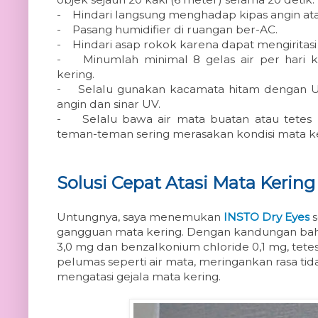
-
Hindari langsung menghadap kipas angin at
-
Pasang humidifier di ruangan ber-AC.
-
Hindari asap rokok karena dapat mengiritasi
-
Minumlah minimal 8 gelas air per hari 
kering.
-
Selalu gunakan kacamata hitam dengan U
angin dan sinar UV.
-
Selalu bawa air mata buatan atau tetes m
teman-teman sering merasakan kondisi mata ke
Solusi Cepat Atasi Mata Kering
Untungnya, saya menemukan
INSTO Dry Eyes
s
gangguan mata kering. Dengan kandungan baha
3,0 mg dan benzalkonium chloride 0,1 mg, tet
pelumas seperti air mata, meringankan rasa ti
mengatasi gejala mata kering.