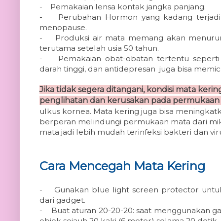
-
Pemakaian lensa kontak jangka panjang.
-
Perubahan Hormon yang kadang terjadi
menopause.
-
Produksi air mata memang akan menurun 
terutama setelah usia 50 tahun.
-
Pemakaian obat-obatan tertentu seperti 
darah tinggi, dan antidepresan juga bisa memi
Jika tidak segera ditangani, kondisi mata ke
penglihatan dan kerusakan pada permukaan
ulkus kornea. Mata kering juga bisa meningkatka
berperan melindungi permukaan mata dari mi
mata jadi lebih mudah terinfeksi bakteri dan vi
Cara Mencegah Mata Kering
-
Gunakan blue light screen protector unt
dari gadget.
-
Buat aturan 20-20-20: saat menggunakan gadg
objek sejauh 20 kaki (6 meter) selama 20 detik.