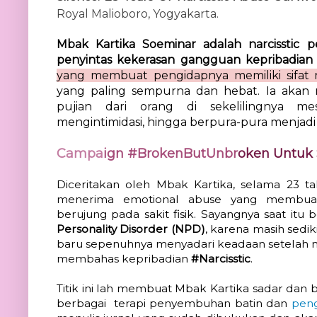
Royal Malioboro, Yogyakarta.
Mbak Kartika Soeminar adalah narcisstic pe
penyintas kekerasan gangguan kepribadian n
yang membuat pengidapnya memiliki sifat n
yang paling sempurna dan hebat. 
I
a akan
pujian dari orang di sekelilingnya 
me
mengintimidasi, hingga berpura-pura menjadi
Campa
ign #BrokenButUnbr
oken Untuk 
Diceritakan oleh Mbak Kartika, selama 23 ta
menerima emotional abuse yang membuatn
berujung pada sakit fisik. Sayangnya saat it
Personality Disorder (NPD)
,
karena masih sediki
baru sepenuhnya menyadari keadaan setelah me
membahas kepribadian 
#Narcisstic
. 
Titik ini lah membuat Mbak Kartika sadar dan b
berbagai  terapi penyembuhan batin dan 
pen