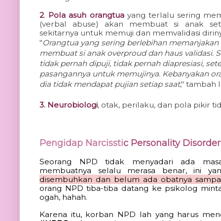
2
.
Pola asuh orangtua
yang
terlalu sering me
(verbal abuse)
akan membuat si anak set
sekitarnya untuk memuji dan memvalidasi diriny
"
Orangtua yang sering berlebihan memanjaka
membuat si anak overproud dan haus validasi. Se
tidak pernah dipuji, tidak pernah diapresiasi,
pasangannya untuk memujinya. Kebanyakan oran
dia tidak mendapat pujian setiap saat
," tambah I
3. Neurobiologi
, otak, perilaku, dan pola pikir 
Pengidap Narcissti
c Personality Disorder,
Seorang NPD tidak menyadari ada masala
membuatnya selalu merasa benar, ini y
disembuhkan dan belum ada obatnya sampai 
orang NPD tiba-tiba datang ke psikolog mint
ogah, hahah.
Karena itu, korban NPD lah yang harus men