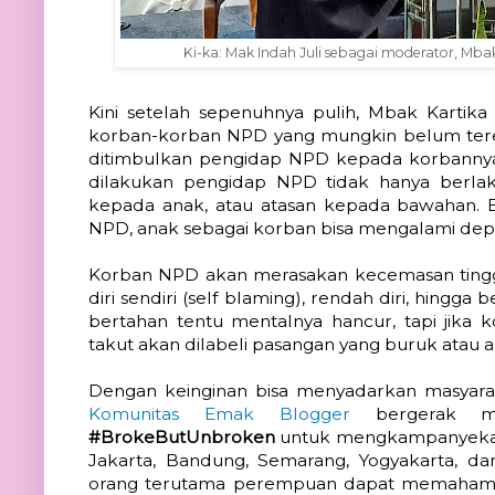
Ki-ka: Mak Indah Juli sebagai moderator, Mbak
Kini setelah sepenuhnya pulih, Mbak Kartika
korban-korban NPD yang mungkin belum tere
ditimbulkan pengidap NPD kepada korbannya b
dilakukan pengidap NPD tidak hanya berlaku
kepada anak, atau atasan kepada bawahan. B
NPD, anak sebagai korban bisa mengalami depre
Korban NPD akan merasakan kecemasan tinggi
diri sendiri (self blaming), rendah diri, hingg
bertahan tentu mentalnya hancur, tapi jika 
takut akan dilabeli pasangan yang buruk atau 
Dengan keinginan bisa menyadarkan masyar
Komunitas Emak Blogger
 bergerak m
#BrokeButUnbroken
 untuk mengkampanyeka
Jakarta, Bandung, Semarang, Yogyakarta, da
orang terutama perempuan dapat memahami