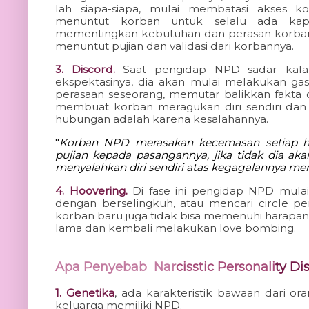
lah siapa-siapa, mulai membatasi akses 
menuntut korban untuk selalu ada ka
mementingkan kebutuhan dan perasan korban sa
menuntut pujian dan validasi dari korbannya.
3. Discord.
Saat pengidap NPD sadar kal
ekspektasinya, dia akan mulai melakukan gas
perasaan seseorang, memutar balikkan fakta 
membuat korban meragukan diri sendiri dan
hubungan adalah karena kesalahannya.
"
Korban NPD merasakan kecemasan setiap ha
pujian kepada pasangannya, jika tidak dia a
menyalahkan diri sendiri atas kegagalannya m
4. Hoovering.
Di fase ini pengidap NPD mula
dengan berselingkuh, atau mencari circle pe
korban baru juga tidak bisa memenuhi harapan
lama dan kembali melakukan love bombing.
Apa Penyebab  Nar
cisstic Personali
ty Di
1. Genetika
, ada k
arakteristik bawaan dari or
keluarga memiliki NPD.