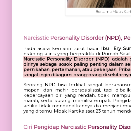
Bersama Mbak Kart
Narcisstic P
ersonality Disorde
r (NPD), P
Pada acara kemarin turut hadir
 Ibu 
 Ery Sur
psikolog klinis yang 
Narcisstic Personality Disorder (NPD) adala
dirinya sebagai sosok paling penting dalam s
pernikahan, pertemanan, atau pekerjaan. Pribadi
sangat ingin dikagumi orang-orang di sekitarnya
Seorang NPD bisa terlihat sangat berkharism
mapan, dan mahir bers
osialisasi,
 tapi dibali
kepercayaan diri yang rendah, tidak mampu 
marah, serta kurang memiliki empati. P
engid
ketika tidak mendapatkannya dia menjadi muda
yang ditemui Mbak Kartika saat 23 tahun men
Ciri
 Pengidap Narcisstic Pe
rsonality Dis