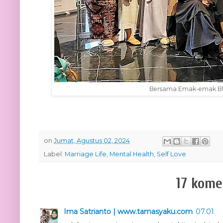
Bersama Emak-emak Bl
on
Jumat, Agustus 02, 2024
Label:
Marriage Life
,
Mental Health
,
Self Love
17 kome
Ima Satrianto | www.tamasyaku.com
07.01