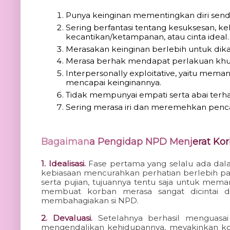
Punya keinginan mementingkan diri sendi
Sering berfantasi tentang kesuksesan, ke
kecantikan/ketampanan, atau cinta ideal.
Merasakan keinginan berlebih untuk dika
Merasa berhak mendapat perlakuan khusu
Interpersonally exploitative, yaitu meman
mencapai keinginannya.
Tidak mempunyai empati serta abai terh
Sering merasa iri dan meremehkan penca
Bagaiman
a Pengidap NPD Menj
erat Ko
1. Idealisasi. 
Fase pertama yang selalu ada dal
kebiasaan mencurahkan perhatian berlebih p
serta pujian, t
ujuannya tentu saja untuk mema
membuat korban merasa sangat dicintai 
membahagiakan si NPD.
2. Devaluasi.
Setelahnya berhasil menguas
mengendalikan kehidupannya, meyakinkan k