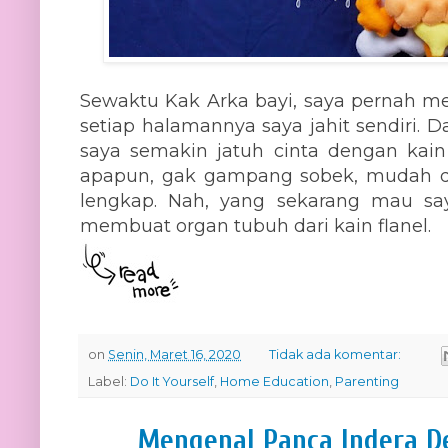
Sewaktu Kak Arka bayi, saya pernah m
setiap halamannya saya jahit sendiri. D
saya semakin jatuh cinta dengan kain 
apapun, gak gampang sobek, mudah di
lengkap. Nah, yang sekarang mau saya
membuat organ tubuh dari kain flanel.
on
Senin, Maret 16, 2020
Tidak ada komentar:
Label:
Do It Yourself
,
Home Education
,
Parenting
Mengenal Panca Indera D