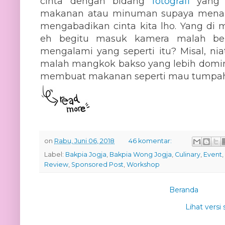
cinta dengan bidang
fotografi
yang s
makanan atau minuman supaya menari
mengabadikan cinta kita lho. Yang di 
eh begitu masuk kamera malah ben
mengalami yang seperti itu? Misal, nia
malah mangkok bakso yang lebih domina
membuat makanan seperti mau tumpah
on
Rabu, Juni 06, 2018
46 komentar:
Label:
Bakpia Jogja
,
Bakpia Wong Jogja
,
Culinary
,
Event
,
Review
,
Sponsored Post
,
Workshop
Beranda
Lihat versi 