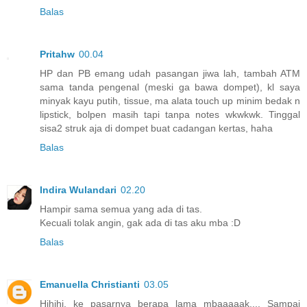
Balas
Pritahw
00.04
HP dan PB emang udah pasangan jiwa lah, tambah ATM
sama tanda pengenal (meski ga bawa dompet), kl saya
minyak kayu putih, tissue, ma alata touch up minim bedak n
lipstick, bolpen masih tapi tanpa notes wkwkwk. Tinggal
sisa2 struk aja di dompet buat cadangan kertas, haha
Balas
Indira Wulandari
02.20
Hampir sama semua yang ada di tas.
Kecuali tolak angin, gak ada di tas aku mba :D
Balas
Emanuella Christianti
03.05
Hihihi, ke pasarnya berapa lama mbaaaaak.... Sampai