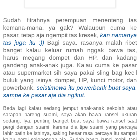
Sudah fitrahnya perempuan menenteng tas
kemana-mana, ya gak? Walaupun cuma ke
pasar, tetap aja ngempit tas kresek,
kan namanya
tas juga itu :))
Bagi saya, rasanya malah ribet
banget kalau keluar rumah nggak bawa tas,
harus megang dompet dan HP, dan kadang
gandeng anak-anak juga. Kalau cuma ke pasar
atau supermarket sih saya pakai sling bag kecil
buluk yang isinya dompet, HP, kunci motor, dan
powerbank,
seistimewa itu powerbank buat saya,
sampe ke pasar aja dia ngikut.
Beda lagi kalau sedang jemput anak-anak sekolah atau
sarapan bareng suami, saya akan bawa ransel ukuran
sedang. Iya, penting banget buat saya bawa ransel saat
pergi dengan suami, karena dia tipe suami yang percaya
lahir batin ke istrinya, saking besar rasa percaya itu sampai
kalau pergi selonongan aja. Sudah bawa kunci mobil tapi