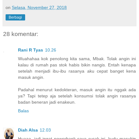
on
Selasa, November 27, 2018
Berbagi
28 komentar:
Rani R Tyas
10.26
Wuahahaa kok penolong kita sama, Mbak. Tolak angin ini
kalau di rumah pas stok habis bikin nangis. Entah kenapa
setelah menjadi ibu-ibu rasanya aku cepat banget kena
masuk angin.
Padahal menurut kedokteran, masuk angin itu nggak ada
ya? Tapi tetep aja setelah konsumsi tolak angin rasanya
badan beneran jadi enakeun.
Balas
Diah Alsa
12.03
Huaaa, jadi ingat powerbank saya rusak ini, kudu masukin