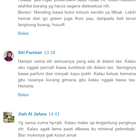
wishlist barang yg harus segera dieksekusi nih.
Benerr. Mending bawa botol minum sendiri ya Mbak. Lebih
hemat dan go green juga lhoo yaa, daripada beli terus
langsung buang, huuuft.
Balas
Siti Faridah
13.18
Hampir sama sih semuanya yang ada di dalam tas. Kalau
aku nggak pernah bawa sunblock sih dalam tas. Seringnya
bawa parfum dan minyak kayu putih. Kalau keluar kemana
gitu rasanya kurang gimana gitu kalau nggak bawa tas.
Hehehe.
Balas
Jiah Al Jafara
14.41
Yg sama cuma hp+pb. Kalau make up tergantung perginya
sih. Kalau agak lama pasti dibawa itu minimal pelembab.
Biar mukanya gak kusut amat