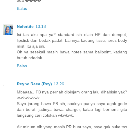
ada ����
Balas
Nefertite
13.18
Isi tas aku apa ya? standard sih elain HP dan dompet,
lipstick dan bedak padat. Lainnya kadang tissu, terus body
mist, itu aja sih.
Oh ya sesekali masih bawa notes sama ballpoint, kadang
butuh ndadak
Balas
Reyne Raea (Rey)
13.26
Mbaaaa.. PB nya pernah dipinjam orang lalu dihabisin yak?
wwkwkwkwk
Saya jarang bawa PB sih, soalnya punya saya agak gede
dan berat, jadinya bawa charger, kalau lagi berhenti gitu
langsung cari colokan wkwkwk.
Air minum nih yang masih PR buat saya, saya gak suka tas