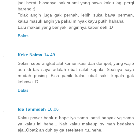
jadi berat, biasanya pak suami yang bawa kalau lagi pergi
bareng :)
Tolak angin juga gak pernah, lebih suka bawa permen,
kalau masuk angin ya pakai minyak kayu putih hahaha
Lalu makan yang banyak, anginnya kabur deh :D
Balas
Keke Naima
14.49
Selain seperangkat alat komunikasi dan dompet, yang wajib
ada di tas saya adalah obat sakit kepala. Soalnya saya
mudah pusing. Bisa panik kalau obat sakit kepala gak
kebawa :D
Balas
Ida Tahmidah
18.06
Kalau power bank n hape iya sama..pasti banyak yg sama
ya kalau ini hehe... Nah kalau makeup sy mah bedakan
aja..Obat2 an duh sy ga setelaten itu..hehe..