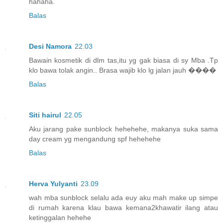
hahaha.
Balas
Desi Namora
22.03
Bawain kosmetik di dlm tas,itu yg gak biasa di sy Mba .Tp
klo bawa tolak angin.. Brasa wajib klo lg jalan jauh ����
Balas
Siti hairul
22.05
Aku jarang pake sunblock hehehehe, makanya suka sama
day cream yg mengandung spf hehehehe
Balas
Herva Yulyanti
23.09
wah mba sunblock selalu ada euy aku mah make up simpe
di rumah karena klau bawa kemana2khawatir ilang atau
ketinggalan hehehe