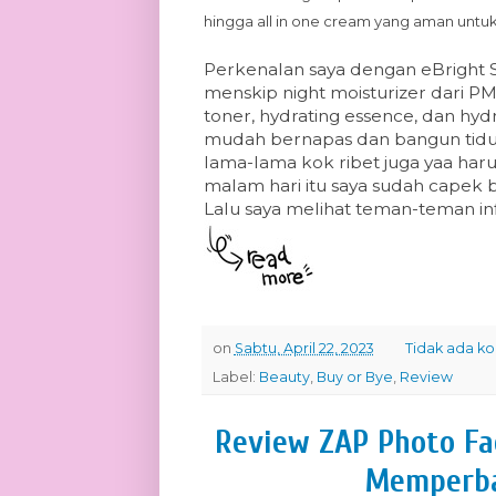
hingga all in one cream yang aman untuk 
Perkenalan saya dengan eBright Sk
menskip night moisturizer dari P
toner, hydrating essence, dan hydra
mudah bernapas dan bangun tidur
lama-lama kok ribet juga yaa haru
malam hari itu saya sudah capek 
Lalu saya melihat teman-teman in
on
Sabtu, April 22, 2023
Tidak ada k
Label:
Beauty
,
Buy or Bye
,
Review
Review ZAP Photo Fa
Memperbai