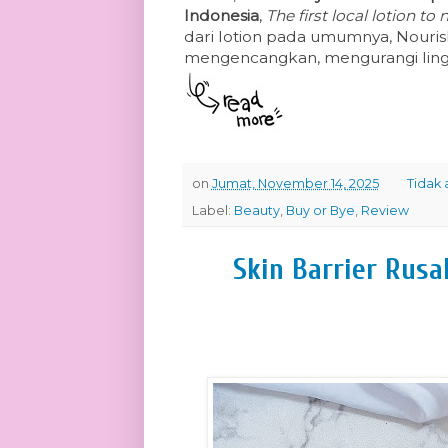
Indonesia
,
The first local lotion t
dari lotion pada umumnya, Nouri
mengencangkan, mengurangi lingka
on
Jumat, November 14, 2025
Tidak
Label:
Beauty
,
Buy or Bye
,
Review
Skin Barrier Rus