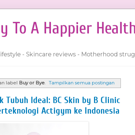
y To A Happier Healt
lifestyle - Skincare reviews - Motherhood strug
an label
Buy or Bye
.
Tampilkan semua postingan
 Tubuh Ideal: BC Skin by B Clinic
erteknologi Actigym ke Indonesia