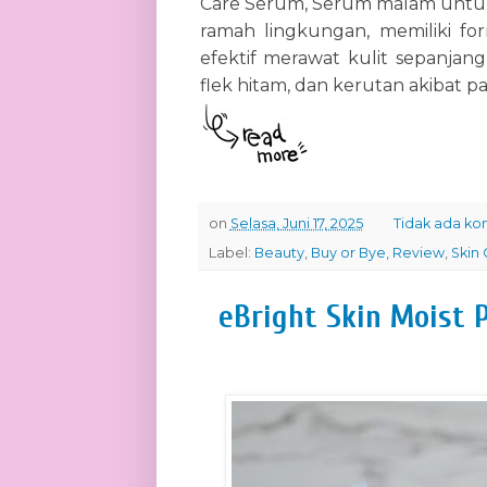
Care Serum, Serum malam untuk
ramah lingkungan, memiliki 
efektif merawat kulit sepanja
flek hitam, dan kerutan akibat 
on
Selasa, Juni 17, 2025
Tidak ada ko
Label:
Beauty
,
Buy or Bye
,
Review
,
Skin 
eBright Skin Moist P