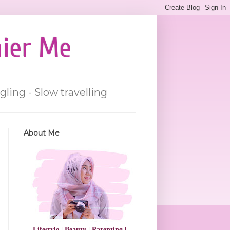
hier Me
gling - Slow travelling
About Me
Lifestyle | Beauty | Parenting |