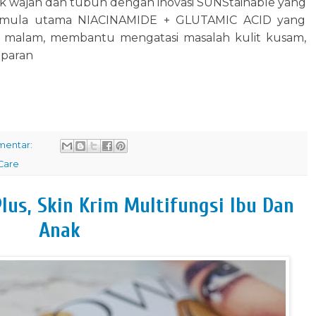
 wajah dan tubuh dengan inovasi SUNStainable yang
formula utama NIACINAMIDE + GLUTAMIC ACID yang
ng malam, membantu mengatasi masalah kulit kusam,
paparan
mentar:
Care
lus, Skin Krim Multifungsi Ibu Dan
Anak