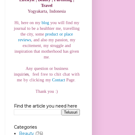
Travel
Yogyakarta, Indonesia
Hi, here on my
blog
you will find my
journal to be a healthier me, travelling
the city, some
product or place
reviews
, and also my passion, my
excitement, my struggle and
inspiration that motherhood has
given
me.
Any question or business
inquiri
es
,
f
eel free to chit chat with
me by clicking
my
Contact
Page.
Thank you :)
Find the article you need here
Categories
Beauty
(76)