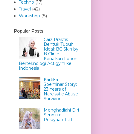
Techno
(17)
Travel
(42)
Workshop
(8)
Popular Posts
Cara Praktis
Bentuk Tubuh
Ideal: BC Skin by
B Clinic
Kenalkan Lotion
Berteknologi Actigym ke
Indonesia
Kartika
Soeminar Story:
23 Years of
Narcisstic Abuse
Survivor
Menghadiahi Diri
Sendiri di
Perayaan 11.11