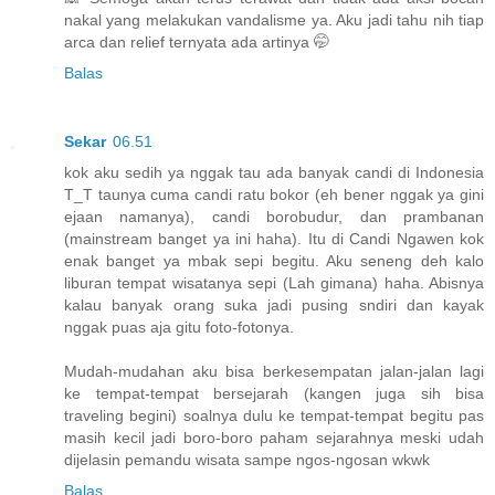
nakal yang melakukan vandalisme ya. Aku jadi tahu nih tiap
arca dan relief ternyata ada artinya 🤭
Balas
Sekar
06.51
kok aku sedih ya nggak tau ada banyak candi di Indonesia
T_T taunya cuma candi ratu bokor (eh bener nggak ya gini
ejaan namanya), candi borobudur, dan prambanan
(mainstream banget ya ini haha). Itu di Candi Ngawen kok
enak banget ya mbak sepi begitu. Aku seneng deh kalo
liburan tempat wisatanya sepi (Lah gimana) haha. Abisnya
kalau banyak orang suka jadi pusing sndiri dan kayak
nggak puas aja gitu foto-fotonya.
Mudah-mudahan aku bisa berkesempatan jalan-jalan lagi
ke tempat-tempat bersejarah (kangen juga sih bisa
traveling begini) soalnya dulu ke tempat-tempat begitu pas
masih kecil jadi boro-boro paham sejarahnya meski udah
dijelasin pemandu wisata sampe ngos-ngosan wkwk
Balas