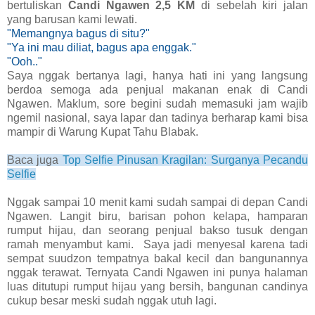
bertuliskan
Candi Ngawen 2,5 KM
di sebelah kiri jalan
yang barusan kami lewati.
"Memangnya bagus di situ?"
"Ya ini mau diliat, bagus apa enggak."
"Ooh.."
Saya nggak bertanya lagi, hanya hati ini yang langsung
berdoa semoga ada penjual makanan enak di Candi
Ngawen. Maklum, sore begini sudah memasuki jam wajib
ngemil nasional, saya lapar dan tadinya berharap kami bisa
mampir di Warung Kupat Tahu Blabak.
Baca juga
Top Selfie Pinusan Kragilan: Surganya Pecandu
Selfie
Nggak sampai 10 menit kami sudah sampai di depan Candi
Ngawen. Langit biru, barisan pohon kelapa, hamparan
rumput hijau, dan seorang penjual bakso tusuk dengan
ramah menyambut kami. Saya jadi menyesal karena tadi
sempat suudzon tempatnya bakal kecil dan bangunannya
nggak terawat. Ternyata Candi Ngawen ini punya halaman
luas ditutupi rumput hijau yang bersih, bangunan candinya
cukup besar meski sudah nggak utuh lagi.