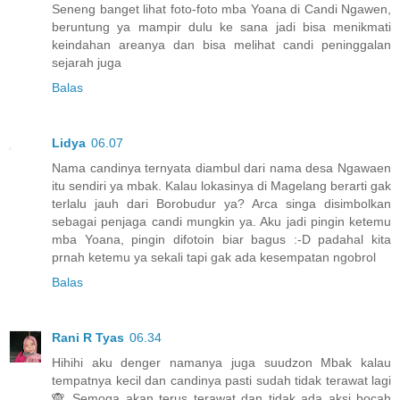
Seneng banget lihat foto-foto mba Yoana di Candi Ngawen,
beruntung ya mampir dulu ke sana jadi bisa menikmati
keindahan areanya dan bisa melihat candi peninggalan
sejarah juga
Balas
Lidya
06.07
Nama candinya ternyata diambul dari nama desa Ngawaen
itu sendiri ya mbak. Kalau lokasinya di Magelang berarti gak
terlalu jauh dari Borobudur ya? Arca singa disimbolkan
sebagai penjaga candi mungkin ya. Aku jadi pingin ketemu
mba Yoana, pingin difotoin biar bagus :-D padahal kita
prnah ketemu ya sekali tapi gak ada kesempatan ngobrol
Balas
Rani R Tyas
06.34
Hihihi aku denger namanya juga suudzon Mbak kalau
tempatnya kecil dan candinya pasti sudah tidak terawat lagi
🙈 Semoga akan terus terawat dan tidak ada aksi bocah