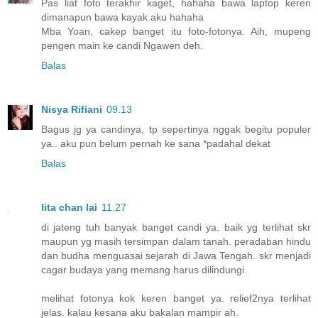
Pas liat foto terakhir kaget, hahaha bawa laptop keren
dimanapun bawa kayak aku hahaha
Mba Yoan, cakep banget itu foto-fotonya. Aih, mupeng
pengen main ke candi Ngawen deh.
Balas
Nisya Rifiani
09.13
Bagus jg ya candinya, tp sepertinya nggak begitu populer
ya.. aku pun belum pernah ke sana *padahal dekat
Balas
lita chan lai
11.27
di jateng tuh banyak banget candi ya. baik yg terlihat skr
maupun yg masih tersimpan dalam tanah. peradaban hindu
dan budha menguasai sejarah di Jawa Tengah. skr menjadi
cagar budaya yang memang harus dilindungi.
melihat fotonya kok keren banget ya. relief2nya terlihat
jelas. kalau kesana aku bakalan mampir ah.