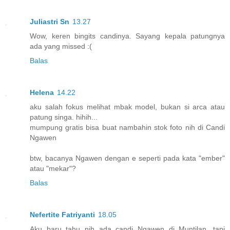
Juliastri Sn
13.27
Wow, keren bingits candinya. Sayang kepala patungnya
ada yang missed :(
Balas
Helena
14.22
aku salah fokus melihat mbak model, bukan si arca atau
patung singa. hihih...
mumpung gratis bisa buat nambahin stok foto nih di Candi
Ngawen
btw, bacanya Ngawen dengan e seperti pada kata "ember"
atau "mekar"?
Balas
Nefertite Fatriyanti
18.05
Aku baru tahu nih ada candi Ngawen di Muntilan. tapi