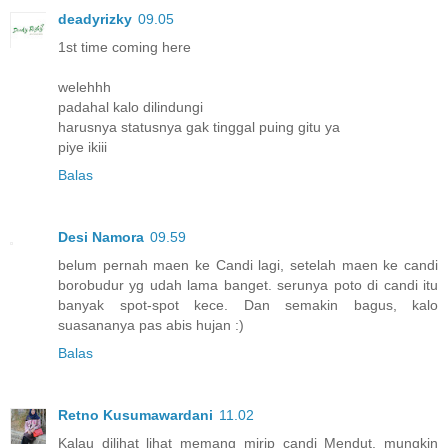
deadyrizky
09.05
1st time coming here
welehhh
padahal kalo dilindungi
harusnya statusnya gak tinggal puing gitu ya
piye ikiii
Balas
Desi Namora
09.59
belum pernah maen ke Candi lagi, setelah maen ke candi
borobudur yg udah lama banget. serunya poto di candi itu
banyak spot-spot kece. Dan semakin bagus, kalo
suasananya pas abis hujan :)
Balas
Retno Kusumawardani
11.02
Kalau dilihat lihat memang mirip candi Mendut, mungkin