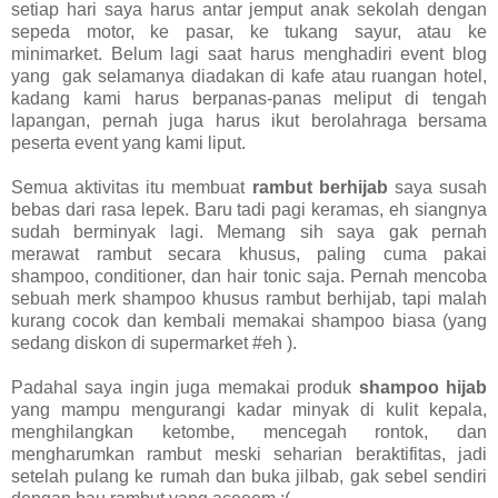
setiap hari saya harus antar jemput anak sekolah dengan
sepeda motor, ke pasar, ke tukang sayur, atau ke
minimarket. Belum lagi saat harus menghadiri event blog
yang gak selamanya diadakan di kafe atau ruangan hotel,
kadang kami harus berpanas-panas meliput di tengah
lapangan, pernah juga harus ikut berolahraga bersama
peserta event yang kami liput.
Semua aktivitas itu membuat
rambut berhijab
saya susah
bebas dari rasa lepek. Baru tadi pagi keramas, eh siangnya
sudah berminyak lagi. Memang sih saya gak pernah
merawat rambut secara khusus, paling cuma pakai
shampoo, conditioner, dan hair tonic saja. Pernah mencoba
sebuah merk shampoo khusus rambut berhijab, tapi malah
kurang cocok dan kembali memakai shampoo biasa (yang
sedang diskon di supermarket #eh ).
Padahal saya ingin juga memakai produk
shampoo hijab
yang mampu mengurangi kadar minyak di kulit kepala,
menghilangkan ketombe, mencegah rontok, dan
mengharumkan rambut meski seharian beraktifitas, jadi
setelah pulang ke rumah dan buka jilbab, gak sebel sendiri