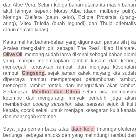
dan Aloe Vera. Selain ketiga bahan utama itu masih bahan
aktif lainnya seperti: Morus Alba (daun mulberry putih),
Moringa Oleifera (daun kelor), Eclipta Prostrata (urang-
aring), Vitex Trifolia (buah legundi) dan Thuja orientalis
(daun cemara kipas).
Kalau melihat bahan-bahan yang digunakan, pantas sih jika
Azalea mengklaim diri sebagai The Real Hijab Haircare.
Olive Oil
memang sudah lama dikenal sebagai bahan alami
yang mampu melembapkan rambut kusam dan kering,
mencegah kerusakan rambut, dan menjaga kesehatan
rambut.
Gingseng
, sejak jaman kakek moyang kita sudah
dipercaya mampu mempercepat pertumbuhan rambut,
mencegah rambut rontok, dan menguatkan akar rambut.
Sedangkan
Menthol dan Citrus
selain bisa membasmi
ketombe dan mengurangi minyak berlebih, juga akan
memberikan
cooling sensation
atau sensasi sejuk di kulit
kepala, cocok sekali untuk menjaga kesegaran kulit kepala
dan mencegah
ketombe.
Saya juga pernah baca kalau
daun kelor
(moringa oleifera)
berfungsi sebagai antioksidan yang melindungi rambut dari