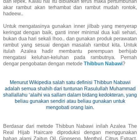
dan lepek. Kalau hal itu dibiarkan terus maka pertumbuhan
akar rambut akan terhambat dan rambut mudah rontok,
hadeew..
Untuk mengatasinya gunakan inner jilbab yang menyerap
keringat dengan baik, ganti inner minimal dua kali sehari,
bukan dua hari sekali lhoo.. dan gunakan produk perawatan
rambut yang sesuai dengan masalah rambut kita. Untuk
itulah Azalea hadir membantu perempuan berhijab
mengatasi keluhan-keluhan pada rambutnya. Pernah
dengar pengobatan dengan metode
Thibbun Nabawi
?
Menurut Wikipedia salah satu definisi Thibbun Nabawi
adalah semua shahih dari tuntunan Rasulullah Muhammad
shallallahu ‘alaihi wa sallam dalam bidang kedokteran, yang
beliau gunakan sendiri atau beliau gunakan untuk
mengobati orang lain.
Berdasar dari metode Thibbun Nabawi inilah Azalea The
Real Hijab Haircare diproduksi dengan menggunakan
bahan alami Zaitun Oil, Gingseng, Menthol, Citrus Extract,