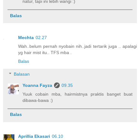
natur, tapi ini lebih wangi :)
Balas
Mechta
02.27
Wah..belum pernah nyobain nih..jadi tertarik juga .. apalagi
yg hair mist itu.. TFS mba .
Balas
Balasan
Yoanna Fayza
09.35
Yuuk cobain mba, hairmistnya praktis banget buat
dibawa-bawa :)
Balas
Aprillia Ekasari
06.10