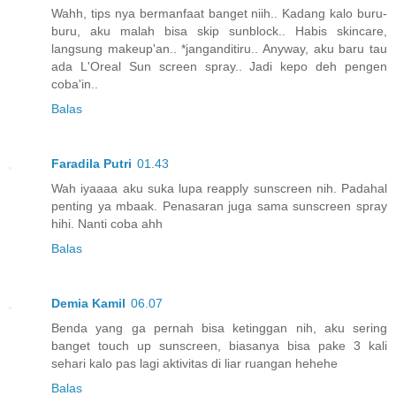
Wahh, tips nya bermanfaat banget niih.. Kadang kalo buru-
buru, aku malah bisa skip sunblock.. Habis skincare,
langsung makeup'an.. *janganditiru.. Anyway, aku baru tau
ada L'Oreal Sun screen spray.. Jadi kepo deh pengen
coba'in..
Balas
Faradila Putri
01.43
Wah iyaaaa aku suka lupa reapply sunscreen nih. Padahal
penting ya mbaak. Penasaran juga sama sunscreen spray
hihi. Nanti coba ahh
Balas
Demia Kamil
06.07
Benda yang ga pernah bisa ketinggan nih, aku sering
banget touch up sunscreen, biasanya bisa pake 3 kali
sehari kalo pas lagi aktivitas di liar ruangan hehehe
Balas