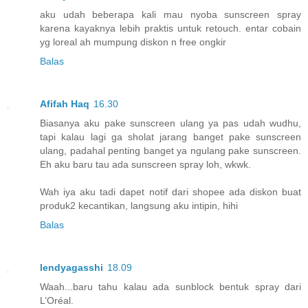
aku udah beberapa kali mau nyoba sunscreen spray
karena kayaknya lebih praktis untuk retouch. entar cobain
yg loreal ah mumpung diskon n free ongkir
Balas
Afifah Haq
16.30
Biasanya aku pake sunscreen ulang ya pas udah wudhu,
tapi kalau lagi ga sholat jarang banget pake sunscreen
ulang, padahal penting banget ya ngulang pake sunscreen.
Eh aku baru tau ada sunscreen spray loh, wkwk.
Wah iya aku tadi dapet notif dari shopee ada diskon buat
produk2 kecantikan, langsung aku intipin, hihi
Balas
lendyagasshi
18.09
Waah...baru tahu kalau ada sunblock bentuk spray dari
L’Oréal.