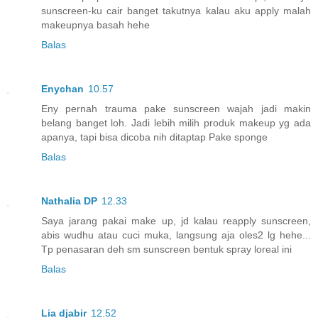
sunscreen-ku cair banget takutnya kalau aku apply malah
makeupnya basah hehe
Balas
Enychan
10.57
Eny pernah trauma pake sunscreen wajah jadi makin
belang banget loh. Jadi lebih milih produk makeup yg ada
apanya, tapi bisa dicoba nih ditaptap Pake sponge
Balas
Nathalia DP
12.33
Saya jarang pakai make up, jd kalau reapply sunscreen,
abis wudhu atau cuci muka, langsung aja oles2 lg hehe...
Tp penasaran deh sm sunscreen bentuk spray loreal ini
Balas
Lia djabir
12.52