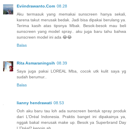
Eviindrawanto.Com
08.28
Aku termasuk yang memakai sunscreen hanya sekali,
karena takut merusak bedak. Jadi bisa dipakai berulang ya.
Terima kasih atas tipsnya Mbak. Besok-besok mau beli
sunscreen yang model spray.. aku juga baru tahu bahwa
sunscreen model ini ada 😂😂
Balas
Rita Asmaraningsih
08.39
Saya juga pakai LOREAL Mba, cocok utk kulit saya yg
sudah berumur..
Balas
lianny hendrawati
08.53
Ooh aku baru tau loh ada sunscreen bentuk spray produk
dari L’Oréal Indonesia. Praktis banget ini dipakainya ya,
nggak bakal merusak make up. Besok ya Superbrand Day
L’Oréal? kepoin ah.