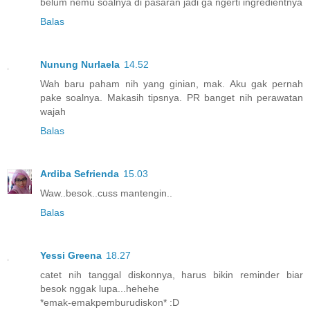
belum nemu soalnya di pasaran jadi ga ngerti ingredientnya
Balas
Nunung Nurlaela
14.52
Wah baru paham nih yang ginian, mak. Aku gak pernah
pake soalnya. Makasih tipsnya. PR banget nih perawatan
wajah
Balas
Ardiba Sefrienda
15.03
Waw..besok..cuss mantengin..
Balas
Yessi Greena
18.27
catet nih tanggal diskonnya, harus bikin reminder biar
besok nggak lupa...hehehe
*emak-emakpemburudiskon* :D