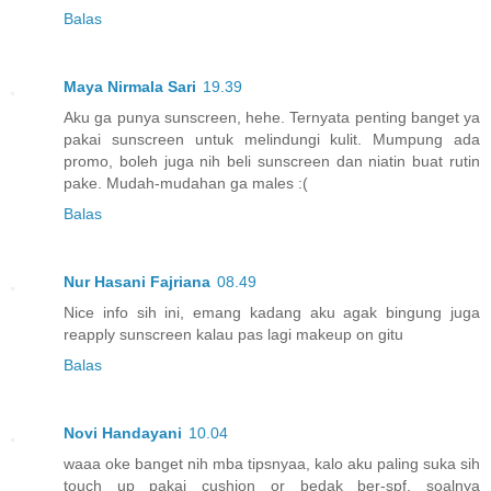
Balas
Maya Nirmala Sari
19.39
Aku ga punya sunscreen, hehe. Ternyata penting banget ya
pakai sunscreen untuk melindungi kulit. Mumpung ada
promo, boleh juga nih beli sunscreen dan niatin buat rutin
pake. Mudah-mudahan ga males :(
Balas
Nur Hasani Fajriana
08.49
Nice info sih ini, emang kadang aku agak bingung juga
reapply sunscreen kalau pas lagi makeup on gitu
Balas
Novi Handayani
10.04
waaa oke banget nih mba tipsnyaa, kalo aku paling suka sih
touch up pakai cushion or bedak ber-spf, soalnya