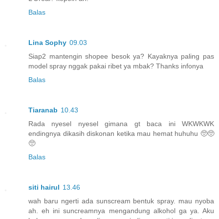
Balas
Lina Sophy
09.03
Siap2 mantengin shopee besok ya? Kayaknya paling pas
model spray nggak pakai ribet ya mbak? Thanks infonya
Balas
Tiaranab
10.43
Rada nyesel nyesel gimana gt baca ini WKWKWK
endingnya dikasih diskonan ketika mau hemat huhuhu 🥺🥺
🥺
Balas
siti hairul
13.46
wah baru ngerti ada sunscream bentuk spray. mau nyoba
ah. eh ini suncreamnya mengandung alkohol ga ya. Aku