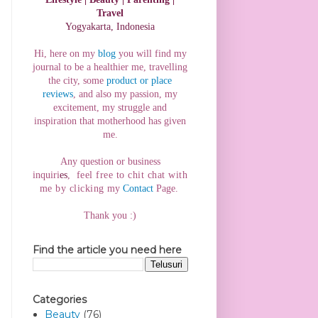
Travel
Yogyakarta, Indonesia
Hi, here on my
blog
you will find my
journal to be a healthier me, travelling
the city, some
product or place
reviews
, and also my passion, my
excitement, my struggle and
inspiration that motherhood has
given
me.
Any question or business
inquiri
es
,
f
eel free to chit chat with
me by clicking
my
Contact
Page.
Thank you :)
Find the article you need here
Categories
Beauty
(76)