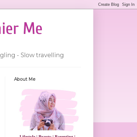
hier Me
gling - Slow travelling
About Me
Lifestyle | Beauty | Parenting |