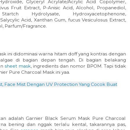
ydroxide, Glyceryl Acrylate/Acrylic Acid Copolymer,
us Fruit Extract, P-Anisic Acid, Alcohol, Propanediol,
tartch Hydrolysate, Hydroxyacetophenone,
Salycylic Acid, Xanthan Gum, fucus Vesiculosus Extract,
l, Parfum/Fragrance.
k ini didominasi warna hitam doff yang kontras dengan
algae di bagian depan tengah. Di bagian belakang
an
sheet mask
, ingredients dan nomor BPOM. Tapi tidak
ier Pure Charcoal Mask ini yaa.
t, Face Mist Dengan UV Protection Yang Cocok Buat
kan adalah Garnier Black Serum Mask Pure Charcoal
na bening dan nggak terlalu kental, takarannya pas,