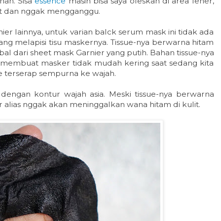
han. Sisa
essence
masih bisa saya oleskan di area leher,
ut dan nggak mengganggu.
r lainnya, untuk varian balck serum mask ini tidak ada
 yang melapisi tisu maskernya. Tissue-nya berwarna hitam
bal dari sheet mask Garnier yang putih. Bahan tissue-nya
ng membuat masker tidak mudah kering saat sedang kita
 terserap sempurna ke wajah.
i dengan kontur wajah asia. Meski tissue-nya berwarna
fer alias nggak akan meninggalkan wana hitam di kulit.