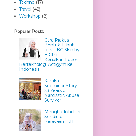
Techno
(17)
Travel
(42)
Workshop
(8)
Popular Posts
Cara Praktis
Bentuk Tubuh
Ideal: BC Skin by
B Clinic
Kenalkan Lotion
Berteknologi Actigym ke
Indonesia
Kartika
Soeminar Story:
23 Years of
Narcisstic Abuse
Survivor
Menghadiahi Diri
Sendiri di
Perayaan 11.11