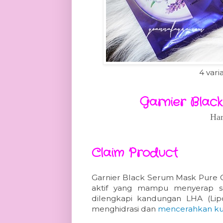
4 var
Garnier Blac
Har
Claim Product
Garnier Black Serum Mask Pure C
aktif yang mampu menyerap se
dilengkapi kandungan LHA (Lipo
menghidrasi dan
mencerahkan kul