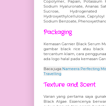
Copolymer, Papain, Potassium H
Sodium Hyaluronate, Ananas Sativ
Sucrose, Hydrogenated S
Hydroxyethylcellulose, Capryloyl 
Sodium Benzoate, Phenoxyethano
Packaging
Kemasan
Garnier Black Serum Mas
gambar black rice atau black 
tercantum klaim, cara pengguna
ada logo halal pada kemasan Garn
Baca juga
Nameera Perfecting Mis
Travelling
Texture and Scent
Varian yang pertama saya guna
Black Algae. Essencenya berwar